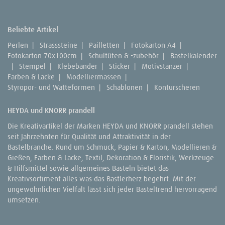
Beliebte Artikel
Perlen
|
Strasssteine
|
Pailletten
|
Fotokarton A4
|
Fotokarton 70x100cm
|
Schultüten & -zubehör
|
Bastelkalender
|
Stempel
|
Klebebänder
|
Sticker
|
Motivstanzer
|
Farben & Lacke
|
Modelliermassen
|
Styropor- und Watteformen
|
Schablonen
|
Konturscheren
HEYDA und KNORR prandell
Die Kreativartikel der Marken HEYDA und KNORR prandell stehen
seit Jahrzehnten für Qualität und Attraktivität in der
Bastelbranche. Rund um Schmuck, Papier & Karton, Modellieren &
Gießen, Farben & Lacke, Textil, Dekoration & Floristik, Werkzeuge
& Hilfsmittel sowie allgemeines Basteln bietet das
Kreativsortiment alles was das Bastlerherz begehrt. Mit der
ungewöhnlichen Vielfalt lässt sich jeder Basteltrend hervorragend
umsetzen.