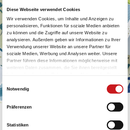
Diese Webseite verwendet Cookies
Wir verwenden Cookies, um Inhalte und Anzeigen zu
personalisieren, Funktionen für soziale Medien anbieten
zu können und die Zugriffe auf unsere Website zu
analysieren. Außerdem geben wir Informationen zu Ihrer
Verwendung unserer Website an unsere Partner für
soziale Medien, Werbung und Analysen weiter. Unsere
Partner führen diese Informationen möglicherweise mit
weiteren Daten zusammen, die Sie ihnen bereitgestellt
haben oder die sie im Rahmen Ihrer Nutzung der Dienste
gesammelt haben. Erfahren Sie in unseren
Einwilligungsauswahl
Datenschutzhinweisen
mehr darüber, wer wir sind, wie
Notwendig
Sie uns kontaktieren können und wie wir
personenbezogene Daten verarbeiten. Hier geht’s zum
Präferenzen
Impressum
.
BASTELTIPP:
GLÜCKWUNSCHKARTE
Statistiken