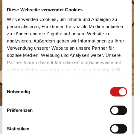
Diese Webseite verwendet Cookies
Wir verwenden Cookies, um Inhalte und Anzeigen zu
personalisieren, Funktionen für soziale Medien anbieten
zu können und die Zugriffe auf unsere Website zu
analysieren. Außerdem geben wir Informationen zu Ihrer
Verwendung unserer Website an unsere Partner für
soziale Medien, Werbung und Analysen weiter. Unsere
Partner führen diese Informationen möglicherweise mit
weiteren Daten zusammen, die Sie ihnen bereitgestellt
haben oder die sie im Rahmen Ihrer Nutzung der Dienste
gesammelt haben. Erfahren Sie in unseren
Einwilligungsauswahl
Datenschutzhinweisen
mehr darüber, wer wir sind, wie
Notwendig
Sie uns kontaktieren können und wie wir
personenbezogene Daten verarbeiten. Hier geht’s zum
Präferenzen
Impressum
.
BASTELTIPP:
TEXI-PAP
Statistiken