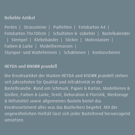
Beliebte Artikel
Perlen
|
Strasssteine
|
Pailletten
|
Fotokarton A4
|
Fotokarton 70x100cm
|
Schultüten & -zubehör
|
Bastelkalender
|
Stempel
|
Klebebänder
|
Sticker
|
Motivstanzer
|
Farben & Lacke
|
Modelliermassen
|
Styropor- und Watteformen
|
Schablonen
|
Konturscheren
HEYDA und KNORR prandell
Die Kreativartikel der Marken HEYDA und KNORR prandell stehen
seit Jahrzehnten für Qualität und Attraktivität in der
Bastelbranche. Rund um Schmuck, Papier & Karton, Modellieren &
Gießen, Farben & Lacke, Textil, Dekoration & Floristik, Werkzeuge
& Hilfsmittel sowie allgemeines Basteln bietet das
Kreativsortiment alles was das Bastlerherz begehrt. Mit der
ungewöhnlichen Vielfalt lässt sich jeder Basteltrend hervorragend
umsetzen.