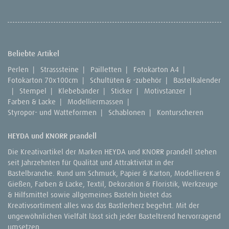
Beliebte Artikel
Perlen
|
Strasssteine
|
Pailletten
|
Fotokarton A4
|
Fotokarton 70x100cm
|
Schultüten & -zubehör
|
Bastelkalender
|
Stempel
|
Klebebänder
|
Sticker
|
Motivstanzer
|
Farben & Lacke
|
Modelliermassen
|
Styropor- und Watteformen
|
Schablonen
|
Konturscheren
HEYDA und KNORR prandell
Die Kreativartikel der Marken HEYDA und KNORR prandell stehen
seit Jahrzehnten für Qualität und Attraktivität in der
Bastelbranche. Rund um Schmuck, Papier & Karton, Modellieren &
Gießen, Farben & Lacke, Textil, Dekoration & Floristik, Werkzeuge
& Hilfsmittel sowie allgemeines Basteln bietet das
Kreativsortiment alles was das Bastlerherz begehrt. Mit der
ungewöhnlichen Vielfalt lässt sich jeder Basteltrend hervorragend
umsetzen.