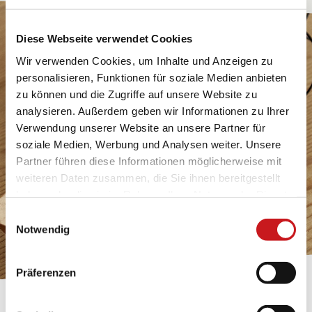
Diese Webseite verwendet Cookies
Wir verwenden Cookies, um Inhalte und Anzeigen zu
personalisieren, Funktionen für soziale Medien anbieten
zu können und die Zugriffe auf unsere Website zu
analysieren. Außerdem geben wir Informationen zu Ihrer
Verwendung unserer Website an unsere Partner für
soziale Medien, Werbung und Analysen weiter. Unsere
Partner führen diese Informationen möglicherweise mit
weiteren Daten zusammen, die Sie ihnen bereitgestellt
haben oder die sie im Rahmen Ihrer Nutzung der Dienste
gesammelt haben. Erfahren Sie in unseren
Einwilligungsauswahl
Datenschutzhinweisen
mehr darüber, wer wir sind, wie
Notwendig
Sie uns kontaktieren können und wie wir
personenbezogene Daten verarbeiten. Hier geht’s zum
Präferenzen
Impressum
.
BASTELTIPP: