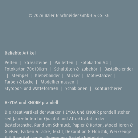
© 2026 Baier & Schneider GmbH & Co. KG
Beliebte Artikel
Perlen
|
Strasssteine
|
Pailletten
|
Fotokarton A4
|
Fotokarton 70x100cm
|
Schultüten & -zubehör
|
Bastelkalender
|
Stempel
|
Klebebänder
|
Sticker
|
Motivstanzer
|
Farben & Lacke
|
Modelliermassen
|
Styropor- und Watteformen
|
Schablonen
|
Konturscheren
HEYDA und KNORR prandell
Die Kreativartikel der Marken HEYDA und KNORR prandell stehen
seit Jahrzehnten für Qualität und Attraktivität in der
Bastelbranche. Rund um Schmuck, Papier & Karton, Modellieren &
Gießen, Farben & Lacke, Textil, Dekoration & Floristik, Werkzeuge
& Hilfsmittel sowie allgemeines Basteln bietet das