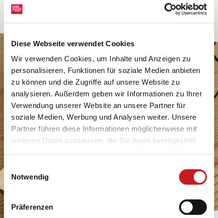
Diese Webseite verwendet Cookies
Wir verwenden Cookies, um Inhalte und Anzeigen zu
personalisieren, Funktionen für soziale Medien anbieten
zu können und die Zugriffe auf unsere Website zu
analysieren. Außerdem geben wir Informationen zu Ihrer
Verwendung unserer Website an unsere Partner für
soziale Medien, Werbung und Analysen weiter. Unsere
Partner führen diese Informationen möglicherweise mit
weiteren Daten zusammen, die Sie ihnen bereitgestellt
haben oder die sie im Rahmen Ihrer Nutzung der Dienste
gesammelt haben. Erfahren Sie in unseren
Einwilligungsauswahl
Datenschutzhinweisen
mehr darüber, wer wir sind, wie
Notwendig
Sie uns kontaktieren können und wie wir
personenbezogene Daten verarbeiten. Hier geht’s zum
Präferenzen
Impressum
.