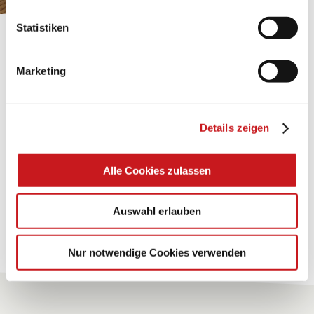
Statistiken
BASTELTIPP:
TEXI-PAP
Marketing
Glänzende Ideen mit wasserfestem Papier. Perfekt zu
bekleben, bemalen, falten... und für viele
Details zeigen
Verwendungen.
Alle Cookies zulassen
Zum Tipp
Auswahl erlauben
Zu allen Tipps
Nur notwendige Cookies verwenden