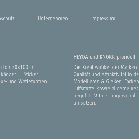
nschutz
Unternehmen
Impressum
HEYDA und KNORR prandell
arton 70x100cm
|
Die Kreativartikel der Marken
ebänder
|
Sticker
|
Qualität und Attraktivität in
por- und Watteformen
|
Modellieren & Gießen, Farben 
Hilfsmittel sowie allgemeines
begehrt. Mit der ungewöhnlich
umsetzen.