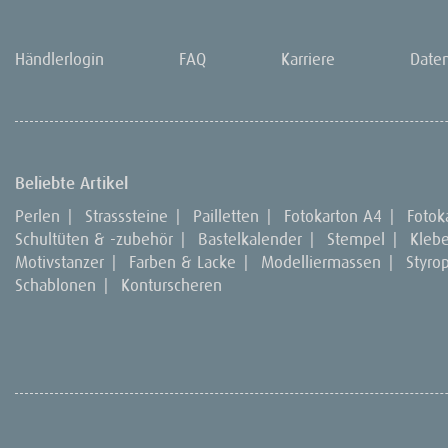
Händlerlogin
FAQ
Karriere
Date
Beliebte Artikel
Perlen
|
Strasssteine
|
Pailletten
|
Fotokarton A4
|
Fotok
Schultüten & -zubehör
|
Bastelkalender
|
Stempel
|
Kleb
Motivstanzer
|
Farben & Lacke
|
Modelliermassen
|
Styro
Schablonen
|
Konturscheren