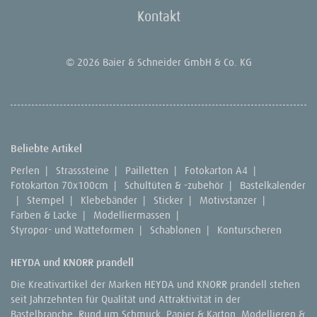
Kontakt
© 2026 Baier & Schneider GmbH & Co. KG
Beliebte Artikel
Perlen
|
Strasssteine
|
Pailletten
|
Fotokarton A4
|
Fotokarton 70x100cm
|
Schultüten & -zubehör
|
Bastelkalender
|
Stempel
|
Klebebänder
|
Sticker
|
Motivstanzer
|
Farben & Lacke
|
Modelliermassen
|
Styropor- und Watteformen
|
Schablonen
|
Konturscheren
HEYDA und KNORR prandell
Die Kreativartikel der Marken HEYDA und KNORR prandell stehen
seit Jahrzehnten für Qualität und Attraktivität in der
Bastelbranche. Rund um Schmuck, Papier & Karton, Modellieren &