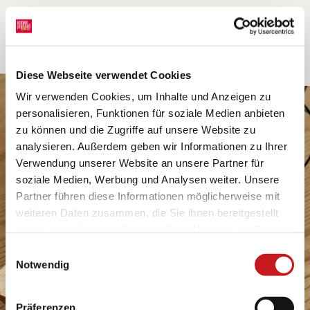
Diese Webseite verwendet Cookies
Wir verwenden Cookies, um Inhalte und Anzeigen zu
personalisieren, Funktionen für soziale Medien anbieten
zu können und die Zugriffe auf unsere Website zu
analysieren. Außerdem geben wir Informationen zu Ihrer
Verwendung unserer Website an unsere Partner für
soziale Medien, Werbung und Analysen weiter. Unsere
Partner führen diese Informationen möglicherweise mit
weiteren Daten zusammen, die Sie ihnen bereitgestellt
haben oder die sie im Rahmen Ihrer Nutzung der Dienste
gesammelt haben. Erfahren Sie in unseren
Einwilligungsauswahl
Datenschutzhinweisen
mehr darüber, wer wir sind, wie
Notwendig
Sie uns kontaktieren können und wie wir
personenbezogene Daten verarbeiten. Hier geht’s zum
Präferenzen