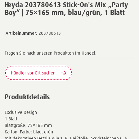
Heyda 203780613 Stick-On's Mix „Party
Boy“ | 75×165 mm, blau/grün, 1 Blatt
Artikelnummer:
203780613
Fragen Sie nach unseren Produkten im Handel:
Händler vor Ort suchen
Produktdetails
Exclusive Design
1 Blatt
Blattgröße: 75×165 mm
Karton, Farbe: blau, grün
mit dekorativen Details wie z. B. Heißfolie, Acrylsteinchen u. v.