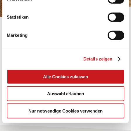
Impressum
.
Statistiken
BASTELTIPP:
Marketing
TEXI-PAP
Glänzende Ideen mit wasserfestem Papier. Perfekt zu
Details zeigen
bekleben, bemalen, falten... und für viele
Verwendungen.
Alle Cookies zulassen
Zum Tipp
Auswahl erlauben
Zu allen Tipps
Nur notwendige Cookies verwenden