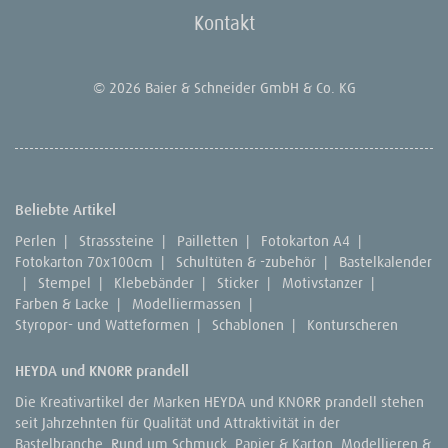
Kontakt
© 2026 Baier & Schneider GmbH & Co. KG
Beliebte Artikel
Perlen
|
Strasssteine
|
Pailletten
|
Fotokarton A4
|
Fotokarton 70x100cm
|
Schultüten & -zubehör
|
Bastelkalender
|
Stempel
|
Klebebänder
|
Sticker
|
Motivstanzer
|
Farben & Lacke
|
Modelliermassen
|
Styropor- und Watteformen
|
Schablonen
|
Konturscheren
HEYDA und KNORR prandell
Die Kreativartikel der Marken HEYDA und KNORR prandell stehen
seit Jahrzehnten für Qualität und Attraktivität in der
Bastelbranche. Rund um Schmuck, Papier & Karton, Modellieren &