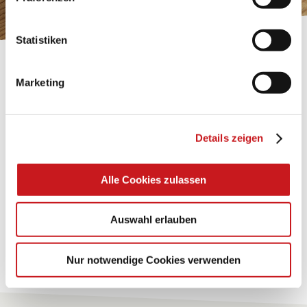
Impressum
.
Statistiken
BASTELTIPP:
Marketing
TEXI-PAP
Glänzende Ideen mit wasserfestem Papier. Perfekt zu
Details zeigen
bekleben, bemalen, falten... und für viele
Verwendungen.
Alle Cookies zulassen
Zum Tipp
Auswahl erlauben
Zu allen Tipps
Nur notwendige Cookies verwenden