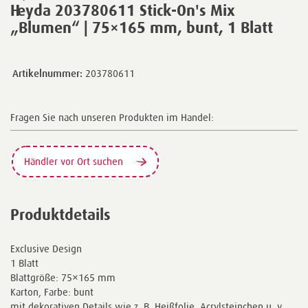
Heyda 203780611 Stick-On's Mix
„Blumen“ | 75×165 mm, bunt, 1 Blatt
Artikelnummer:
203780611
Fragen Sie nach unseren Produkten im Handel:
Händler vor Ort suchen
Produktdetails
Exclusive Design
1 Blatt
Blattgröße: 75×165 mm
Karton, Farbe: bunt
mit dekorativen Details wie z. B. Heißfolie, Acrylsteinchen u. v.