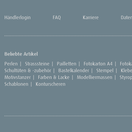
Händlerlogin
FAQ
Karriere
Date
Beliebte Artikel
Perlen
|
Strasssteine
|
Pailletten
|
Fotokarton A4
|
Fotok
Schultüten & -zubehör
|
Bastelkalender
|
Stempel
|
Kleb
Motivstanzer
|
Farben & Lacke
|
Modelliermassen
|
Styro
Schablonen
|
Konturscheren