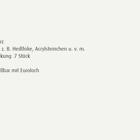
rz
z. B. Heißfolie, Acrylsteinchen u. v. m.
ckung: 7 Stück
eßbar mit Euroloch