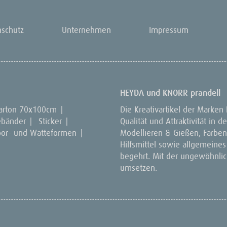
nschutz
Unternehmen
Impressum
HEYDA und KNORR prandell
arton 70x100cm
|
Die Kreativartikel der Marken
ebänder
|
Sticker
|
Qualität und Attraktivität in
por- und Watteformen
|
Modellieren & Gießen, Farben 
Hilfsmittel sowie allgemeines
begehrt. Mit der ungewöhnlich
umsetzen.