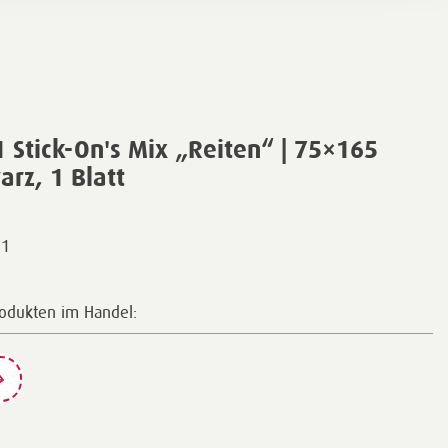
Stick-On's Mix „Reiten“ | 75×165
rz, 1 Blatt
01
rodukten im Handel: