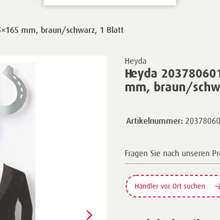
75×165 mm, braun/schwarz, 1 Blatt
Heyda
Heyda 203780601 
mm, braun/schwa
2037806
Artikelnummer:
Fragen Sie nach unseren P
Händler vor Ort suchen