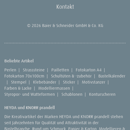
Kontakt
© 2026 Baier & Schneider GmbH & Co. KG
Beliebte Artikel
Perlen
|
Strasssteine
|
Pailletten
|
Fotokarton A4
|
Fotokarton 70x100cm
|
Schultüten & -zubehör
|
Bastelkalender
|
Stempel
|
Klebebänder
|
Sticker
|
Motivstanzer
|
Farben & Lacke
|
Modelliermassen
|
Styropor- und Watteformen
|
Schablonen
|
Konturscheren
HEYDA und KNORR prandell
Die Kreativartikel der Marken HEYDA und KNORR prandell stehen
seit Jahrzehnten für Qualität und Attraktivität in der
Bastelbranche. Rund um Schmuck, Papier & Karton, Modellieren &