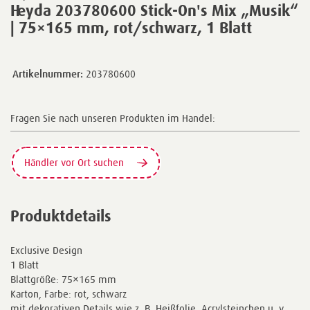
Heyda 203780600 Stick-On's Mix „Musik“
| 75×165 mm, rot/schwarz, 1 Blatt
Artikelnummer:
203780600
Fragen Sie nach unseren Produkten im Handel:
Händler vor Ort suchen
Produktdetails
Exclusive Design
1 Blatt
Blattgröße: 75×165 mm
Karton, Farbe: rot, schwarz
mit dekorativen Details wie z. B. Heißfolie, Acrylsteinchen u. v.