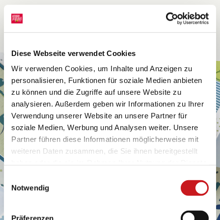
Diese Webseite verwendet Cookies
Wir verwenden Cookies, um Inhalte und Anzeigen zu
personalisieren, Funktionen für soziale Medien anbieten
zu können und die Zugriffe auf unsere Website zu
analysieren. Außerdem geben wir Informationen zu Ihrer
Verwendung unserer Website an unsere Partner für
soziale Medien, Werbung und Analysen weiter. Unsere
Partner führen diese Informationen möglicherweise mit
weiteren Daten zusammen, die Sie ihnen bereitgestellt
haben oder die sie im Rahmen Ihrer Nutzung der Dienste
gesammelt haben. Erfahren Sie in unseren
Einwilligungsauswahl
Datenschutzhinweisen
mehr darüber, wer wir sind, wie
Notwendig
Sie uns kontaktieren können und wie wir
personenbezogene Daten verarbeiten. Hier geht’s zum
Präferenzen