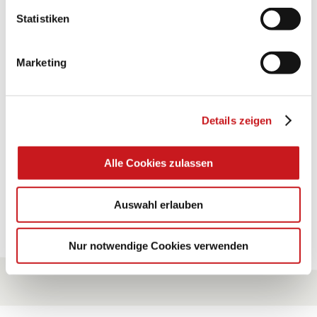
Statistiken
BASTELTIPP:
TEXI-PAP
Marketing
Glänzende Ideen mit wasserfestem Papier. Perfekt zu
bekleben, bemalen, falten... und für viele
Verwendungen.
Details zeigen
Zum Tipp
Alle Cookies zulassen
Auswahl erlauben
Zu allen Tipps
Nur notwendige Cookies verwenden