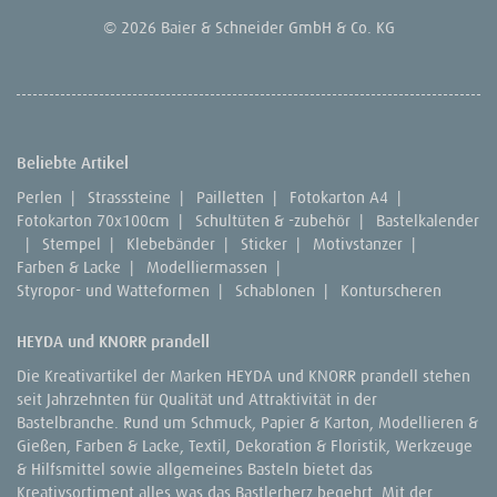
© 2026 Baier & Schneider GmbH & Co. KG
Beliebte Artikel
Perlen
|
Strasssteine
|
Pailletten
|
Fotokarton A4
|
Fotokarton 70x100cm
|
Schultüten & -zubehör
|
Bastelkalender
|
Stempel
|
Klebebänder
|
Sticker
|
Motivstanzer
|
Farben & Lacke
|
Modelliermassen
|
Styropor- und Watteformen
|
Schablonen
|
Konturscheren
HEYDA und KNORR prandell
Die Kreativartikel der Marken HEYDA und KNORR prandell stehen
seit Jahrzehnten für Qualität und Attraktivität in der
Bastelbranche. Rund um Schmuck, Papier & Karton, Modellieren &
Gießen, Farben & Lacke, Textil, Dekoration & Floristik, Werkzeuge
& Hilfsmittel sowie allgemeines Basteln bietet das
Kreativsortiment alles was das Bastlerherz begehrt. Mit der