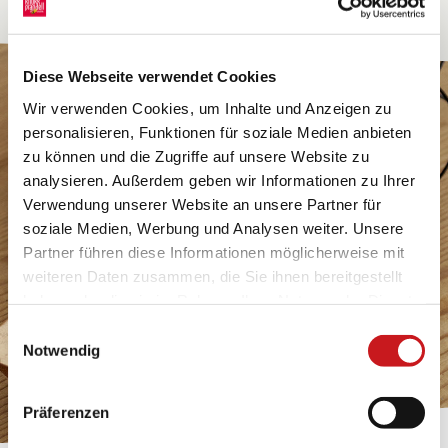
Diese Webseite verwendet Cookies
Wir verwenden Cookies, um Inhalte und Anzeigen zu
personalisieren, Funktionen für soziale Medien anbieten
zu können und die Zugriffe auf unsere Website zu
analysieren. Außerdem geben wir Informationen zu Ihrer
Verwendung unserer Website an unsere Partner für
soziale Medien, Werbung und Analysen weiter. Unsere
Partner führen diese Informationen möglicherweise mit
weiteren Daten zusammen, die Sie ihnen bereitgestellt
haben oder die sie im Rahmen Ihrer Nutzung der Dienste
gesammelt haben. Erfahren Sie in unseren
Einwilligungsauswahl
Datenschutzhinweisen
mehr darüber, wer wir sind, wie
Notwendig
Sie uns kontaktieren können und wie wir
personenbezogene Daten verarbeiten. Hier geht’s zum
Präferenzen
Impressum
.