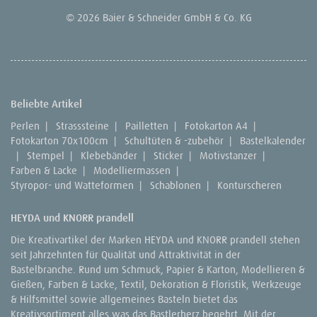
© 2026 Baier & Schneider GmbH & Co. KG
Beliebte Artikel
Perlen
|
Strasssteine
|
Pailletten
|
Fotokarton A4
|
Fotokarton 70x100cm
|
Schultüten & -zubehör
|
Bastelkalender
|
Stempel
|
Klebebänder
|
Sticker
|
Motivstanzer
|
Farben & Lacke
|
Modelliermassen
|
Styropor- und Watteformen
|
Schablonen
|
Konturscheren
HEYDA und KNORR prandell
Die Kreativartikel der Marken HEYDA und KNORR prandell stehen
seit Jahrzehnten für Qualität und Attraktivität in der
Bastelbranche. Rund um Schmuck, Papier & Karton, Modellieren &
Gießen, Farben & Lacke, Textil, Dekoration & Floristik, Werkzeuge
& Hilfsmittel sowie allgemeines Basteln bietet das
Kreativsortiment alles was das Bastlerherz begehrt. Mit der