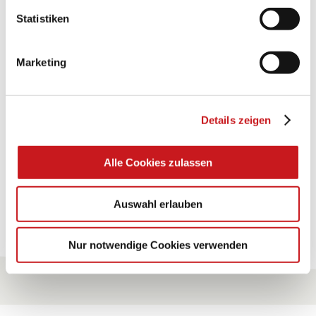
Statistiken
BASTELTIPP:
TEXI-PAP
Marketing
Glänzende Ideen mit wasserfestem Papier. Perfekt zu
bekleben, bemalen, falten... und für viele
Verwendungen.
Details zeigen
Zum Tipp
Alle Cookies zulassen
Auswahl erlauben
Zu allen Tipps
Nur notwendige Cookies verwenden