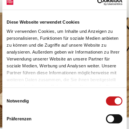
Diese Webseite verwendet Cookies
Wir verwenden Cookies, um Inhalte und Anzeigen zu
personalisieren, Funktionen für soziale Medien anbieten
zu können und die Zugriffe auf unsere Website zu
analysieren. Außerdem geben wir Informationen zu Ihrer
Verwendung unserer Website an unsere Partner für
soziale Medien, Werbung und Analysen weiter. Unsere
Partner führen diese Informationen möglicherweise mit
weiteren Daten zusammen, die Sie ihnen bereitgestellt
haben oder die sie im Rahmen Ihrer Nutzung der Dienste
gesammelt haben. Erfahren Sie in unseren
Einwilligungsauswahl
Datenschutzhinweisen
mehr darüber, wer wir sind, wie
Notwendig
Sie uns kontaktieren können und wie wir
personenbezogene Daten verarbeiten. Hier geht’s zum
Präferenzen
Impressum
.