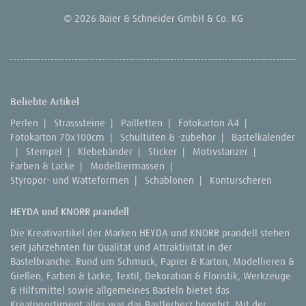
© 2026 Baier & Schneider GmbH & Co. KG
Beliebte Artikel
Perlen
|
Strasssteine
|
Pailletten
|
Fotokarton A4
|
Fotokarton 70x100cm
|
Schultüten & -zubehör
|
Bastelkalender
|
Stempel
|
Klebebänder
|
Sticker
|
Motivstanzer
|
Farben & Lacke
|
Modelliermassen
|
Styropor- und Watteformen
|
Schablonen
|
Konturscheren
HEYDA und KNORR prandell
Die Kreativartikel der Marken HEYDA und KNORR prandell stehen
seit Jahrzehnten für Qualität und Attraktivität in der
Bastelbranche. Rund um Schmuck, Papier & Karton, Modellieren &
Gießen, Farben & Lacke, Textil, Dekoration & Floristik, Werkzeuge
& Hilfsmittel sowie allgemeines Basteln bietet das
Kreativsortiment alles was das Bastlerherz begehrt. Mit der