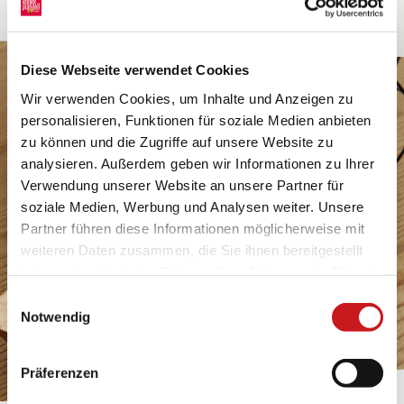
Diese Webseite verwendet Cookies
Wir verwenden Cookies, um Inhalte und Anzeigen zu
personalisieren, Funktionen für soziale Medien anbieten
zu können und die Zugriffe auf unsere Website zu
analysieren. Außerdem geben wir Informationen zu Ihrer
Verwendung unserer Website an unsere Partner für
soziale Medien, Werbung und Analysen weiter. Unsere
Partner führen diese Informationen möglicherweise mit
weiteren Daten zusammen, die Sie ihnen bereitgestellt
haben oder die sie im Rahmen Ihrer Nutzung der Dienste
gesammelt haben. Erfahren Sie in unseren
Einwilligungsauswahl
Datenschutzhinweisen
mehr darüber, wer wir sind, wie
Notwendig
Sie uns kontaktieren können und wie wir
personenbezogene Daten verarbeiten. Hier geht’s zum
Präferenzen
Impressum
.