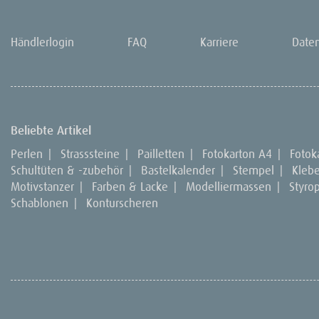
Händlerlogin
FAQ
Karriere
Date
Beliebte Artikel
Perlen
|
Strasssteine
|
Pailletten
|
Fotokarton A4
|
Fotok
Schultüten & -zubehör
|
Bastelkalender
|
Stempel
|
Kleb
Motivstanzer
|
Farben & Lacke
|
Modelliermassen
|
Styro
Schablonen
|
Konturscheren