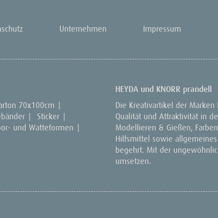
nschutz
Unternehmen
Impressum
HEYDA und KNORR prandell
arton 70x100cm
|
Die Kreativartikel der Marken
ebänder
|
Sticker
|
Qualität und Attraktivität in
por- und Watteformen
|
Modellieren & Gießen, Farben 
Hilfsmittel sowie allgemeines
begehrt. Mit der ungewöhnlich
umsetzen.