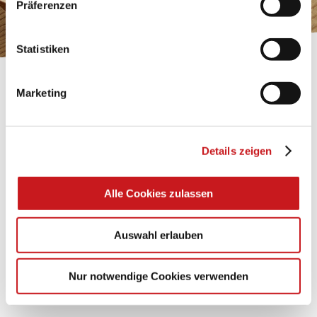
Präferenzen
Impressum
.
Statistiken
BASTELTIPP:
Marketing
TEXI-PAP
Glänzende Ideen mit wasserfestem Papier. Perfekt zu
Details zeigen
bekleben, bemalen, falten... und für viele
Verwendungen.
Alle Cookies zulassen
Zum Tipp
Auswahl erlauben
Zu allen Tipps
Nur notwendige Cookies verwenden