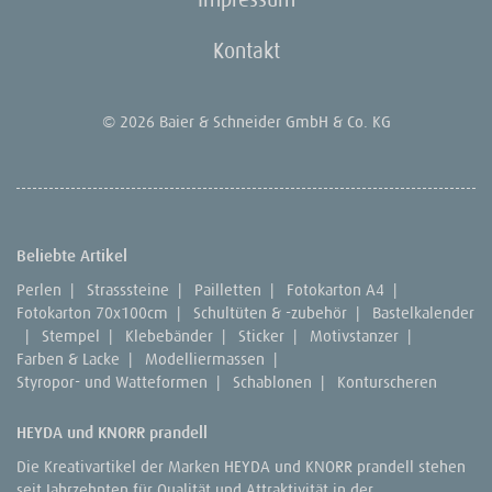
Kontakt
© 2026 Baier & Schneider GmbH & Co. KG
Beliebte Artikel
Perlen
|
Strasssteine
|
Pailletten
|
Fotokarton A4
|
Fotokarton 70x100cm
|
Schultüten & -zubehör
|
Bastelkalender
|
Stempel
|
Klebebänder
|
Sticker
|
Motivstanzer
|
Farben & Lacke
|
Modelliermassen
|
Styropor- und Watteformen
|
Schablonen
|
Konturscheren
HEYDA und KNORR prandell
Die Kreativartikel der Marken HEYDA und KNORR prandell stehen
seit Jahrzehnten für Qualität und Attraktivität in der