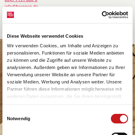
info@brunnen.de
https://www.brunnen.de
Diese Webseite verwendet Cookies
Wir verwenden Cookies, um Inhalte und Anzeigen zu
personalisieren, Funktionen für soziale Medien anbieten
zu können und die Zugriffe auf unsere Website zu
analysieren. Außerdem geben wir Informationen zu Ihrer
Verwendung unserer Website an unsere Partner für
soziale Medien, Werbung und Analysen weiter. Unsere
Partner führen diese Informationen möglicherweise mit
weiteren Daten zusammen, die Sie ihnen bereitgestellt
haben oder die sie im Rahmen Ihrer Nutzung der Dienste
gesammelt haben. Erfahren Sie in unseren
Einwilligungsauswahl
Datenschutzhinweisen
mehr darüber, wer wir sind, wie
Notwendig
Sie uns kontaktieren können und wie wir
personenbezogene Daten verarbeiten. Hier geht’s zum