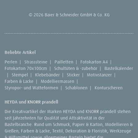
© 2026 Baier & Schneider GmbH & Co. KG
Beliebte Artikel
Perlen
|
Strasssteine
|
Pailletten
|
Fotokarton A4
|
Fotokarton 70x100cm
|
Schultüten & -zubehör
|
Bastelkalender
|
Stempel
|
Klebebänder
|
Sticker
|
Motivstanzer
|
Farben & Lacke
|
Modelliermassen
|
Styropor- und Watteformen
|
Schablonen
|
Konturscheren
HEYDA und KNORR prandell
Die Kreativartikel der Marken HEYDA und KNORR prandell stehen
seit Jahrzehnten für Qualität und Attraktivität in der
Bastelbranche. Rund um Schmuck, Papier & Karton, Modellieren &
Gießen, Farben & Lacke, Textil, Dekoration & Floristik, Werkzeuge
& Hilfsmittel sowie allgemeines Basteln bietet das