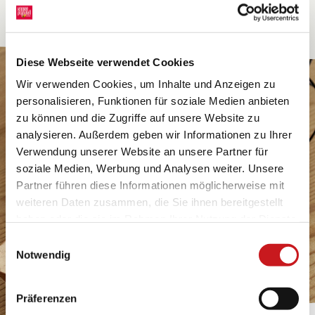
Diese Webseite verwendet Cookies
Wir verwenden Cookies, um Inhalte und Anzeigen zu
personalisieren, Funktionen für soziale Medien anbieten
zu können und die Zugriffe auf unsere Website zu
analysieren. Außerdem geben wir Informationen zu Ihrer
Verwendung unserer Website an unsere Partner für
soziale Medien, Werbung und Analysen weiter. Unsere
Partner führen diese Informationen möglicherweise mit
weiteren Daten zusammen, die Sie ihnen bereitgestellt
haben oder die sie im Rahmen Ihrer Nutzung der Dienste
gesammelt haben. Erfahren Sie in unseren
Einwilligungsauswahl
Datenschutzhinweisen
mehr darüber, wer wir sind, wie
Notwendig
Sie uns kontaktieren können und wie wir
personenbezogene Daten verarbeiten. Hier geht’s zum
Präferenzen
Impressum
.