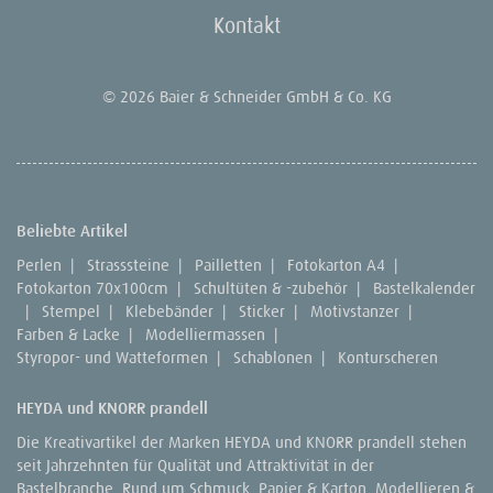
Kontakt
© 2026 Baier & Schneider GmbH & Co. KG
Beliebte Artikel
Perlen
|
Strasssteine
|
Pailletten
|
Fotokarton A4
|
Fotokarton 70x100cm
|
Schultüten & -zubehör
|
Bastelkalender
|
Stempel
|
Klebebänder
|
Sticker
|
Motivstanzer
|
Farben & Lacke
|
Modelliermassen
|
Styropor- und Watteformen
|
Schablonen
|
Konturscheren
HEYDA und KNORR prandell
Die Kreativartikel der Marken HEYDA und KNORR prandell stehen
seit Jahrzehnten für Qualität und Attraktivität in der
Bastelbranche. Rund um Schmuck, Papier & Karton, Modellieren &