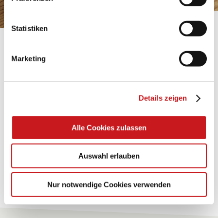
Impressum
.
Statistiken
BASTELTIPP:
Marketing
TEXI-PAP
Glänzende Ideen mit wasserfestem Papier. Perfekt zu
Details zeigen
bekleben, bemalen, falten... und für viele
Verwendungen.
Alle Cookies zulassen
Zum Tipp
Auswahl erlauben
Zu allen Tipps
Nur notwendige Cookies verwenden