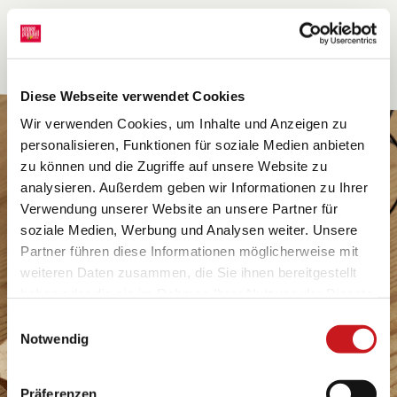
Diese Webseite verwendet Cookies
Wir verwenden Cookies, um Inhalte und Anzeigen zu
personalisieren, Funktionen für soziale Medien anbieten
zu können und die Zugriffe auf unsere Website zu
analysieren. Außerdem geben wir Informationen zu Ihrer
Verwendung unserer Website an unsere Partner für
soziale Medien, Werbung und Analysen weiter. Unsere
Partner führen diese Informationen möglicherweise mit
weiteren Daten zusammen, die Sie ihnen bereitgestellt
haben oder die sie im Rahmen Ihrer Nutzung der Dienste
gesammelt haben. Erfahren Sie in unseren
Einwilligungsauswahl
Datenschutzhinweisen
mehr darüber, wer wir sind, wie
Notwendig
Sie uns kontaktieren können und wie wir
personenbezogene Daten verarbeiten. Hier geht’s zum
Präferenzen