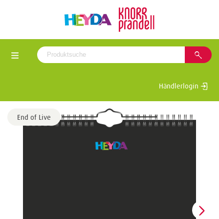
Händlerlogin
End of Live