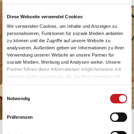
Diese Webseite verwendet Cookies
Wir verwenden Cookies, um Inhalte und Anzeigen zu
personalisieren, Funktionen für soziale Medien anbieten
zu können und die Zugriffe auf unsere Website zu
analysieren. Außerdem geben wir Informationen zu Ihrer
Verwendung unserer Website an unsere Partner für
soziale Medien, Werbung und Analysen weiter. Unsere
Partner führen diese Informationen möglicherweise mit
weiteren Daten zusammen, die Sie ihnen bereitgestellt
haben oder die sie im Rahmen Ihrer Nutzung der Dienste
gesammelt haben. Erfahren Sie in unseren
Einwilligungsauswahl
Datenschutzhinweisen
mehr darüber, wer wir sind, wie
Notwendig
Sie uns kontaktieren können und wie wir
personenbezogene Daten verarbeiten. Hier geht’s zum
Präferenzen
Impressum
.
BASTELTIPP: