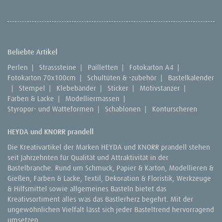
Beliebte Artikel
Perlen
|
Strasssteine
|
Pailletten
|
Fotokarton A4
|
Fotokarton 70x100cm
|
Schultüten & -zubehör
|
Bastelkalender
|
Stempel
|
Klebebänder
|
Sticker
|
Motivstanzer
|
Farben & Lacke
|
Modelliermassen
|
Styropor- und Watteformen
|
Schablonen
|
Konturscheren
HEYDA und KNORR prandell
Die Kreativartikel der Marken HEYDA und KNORR prandell stehen
seit Jahrzehnten für Qualität und Attraktivität in der
Bastelbranche. Rund um Schmuck, Papier & Karton, Modellieren &
Gießen, Farben & Lacke, Textil, Dekoration & Floristik, Werkzeuge
& Hilfsmittel sowie allgemeines Basteln bietet das
Kreativsortiment alles was das Bastlerherz begehrt. Mit der
ungewöhnlichen Vielfalt lässt sich jeder Basteltrend hervorragend
umsetzen.