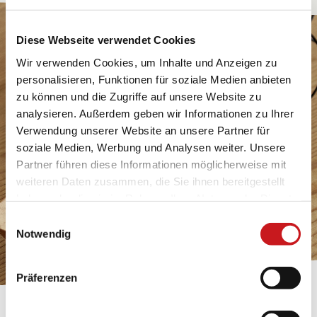
Diese Webseite verwendet Cookies
Wir verwenden Cookies, um Inhalte und Anzeigen zu
personalisieren, Funktionen für soziale Medien anbieten
zu können und die Zugriffe auf unsere Website zu
analysieren. Außerdem geben wir Informationen zu Ihrer
Verwendung unserer Website an unsere Partner für
soziale Medien, Werbung und Analysen weiter. Unsere
Partner führen diese Informationen möglicherweise mit
weiteren Daten zusammen, die Sie ihnen bereitgestellt
haben oder die sie im Rahmen Ihrer Nutzung der Dienste
gesammelt haben. Erfahren Sie in unseren
Einwilligungsauswahl
Datenschutzhinweisen
mehr darüber, wer wir sind, wie
Notwendig
Sie uns kontaktieren können und wie wir
personenbezogene Daten verarbeiten. Hier geht’s zum
Präferenzen
Impressum
.
BASTELTIPP: