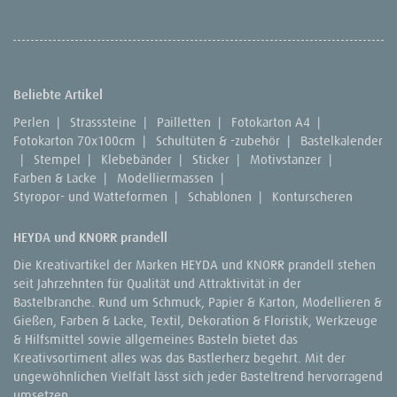
Beliebte Artikel
Perlen
|
Strasssteine
|
Pailletten
|
Fotokarton A4
|
Fotokarton 70x100cm
|
Schultüten & -zubehör
|
Bastelkalender
|
Stempel
|
Klebebänder
|
Sticker
|
Motivstanzer
|
Farben & Lacke
|
Modelliermassen
|
Styropor- und Watteformen
|
Schablonen
|
Konturscheren
HEYDA und KNORR prandell
Die Kreativartikel der Marken HEYDA und KNORR prandell stehen
seit Jahrzehnten für Qualität und Attraktivität in der
Bastelbranche. Rund um Schmuck, Papier & Karton, Modellieren &
Gießen, Farben & Lacke, Textil, Dekoration & Floristik, Werkzeuge
& Hilfsmittel sowie allgemeines Basteln bietet das
Kreativsortiment alles was das Bastlerherz begehrt. Mit der
ungewöhnlichen Vielfalt lässt sich jeder Basteltrend hervorragend
umsetzen.