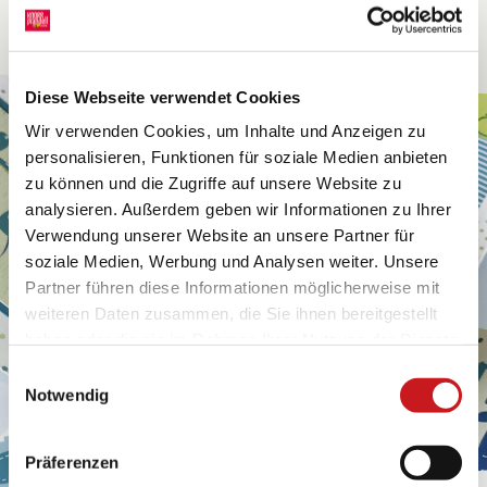
Diese Webseite verwendet Cookies
Wir verwenden Cookies, um Inhalte und Anzeigen zu
personalisieren, Funktionen für soziale Medien anbieten
zu können und die Zugriffe auf unsere Website zu
analysieren. Außerdem geben wir Informationen zu Ihrer
Verwendung unserer Website an unsere Partner für
soziale Medien, Werbung und Analysen weiter. Unsere
Partner führen diese Informationen möglicherweise mit
weiteren Daten zusammen, die Sie ihnen bereitgestellt
haben oder die sie im Rahmen Ihrer Nutzung der Dienste
gesammelt haben. Erfahren Sie in unseren
Einwilligungsauswahl
Datenschutzhinweisen
mehr darüber, wer wir sind, wie
Notwendig
Sie uns kontaktieren können und wie wir
personenbezogene Daten verarbeiten. Hier geht’s zum
Präferenzen
Impressum
.