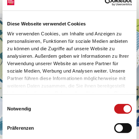
Diese Webseite verwendet Cookies
Wir verwenden Cookies, um Inhalte und Anzeigen zu
personalisieren, Funktionen für soziale Medien anbieten
zu können und die Zugriffe auf unsere Website zu
analysieren. Außerdem geben wir Informationen zu Ihrer
Verwendung unserer Website an unsere Partner für
soziale Medien, Werbung und Analysen weiter. Unsere
Partner führen diese Informationen möglicherweise mit
weiteren Daten zusammen, die Sie ihnen bereitgestellt
haben oder die sie im Rahmen Ihrer Nutzung der Dienste
gesammelt haben. Erfahren Sie in unseren
Einwilligungsauswahl
Datenschutzhinweisen
mehr darüber, wer wir sind, wie
Notwendig
Sie uns kontaktieren können und wie wir
personenbezogene Daten verarbeiten. Hier geht’s zum
Präferenzen
Impressum
.