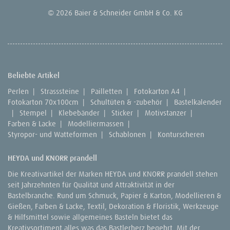
© 2026 Baier & Schneider GmbH & Co. KG
Beliebte Artikel
Perlen
|
Strasssteine
|
Pailletten
|
Fotokarton A4
|
Fotokarton 70x100cm
|
Schultüten & -zubehör
|
Bastelkalender
|
Stempel
|
Klebebänder
|
Sticker
|
Motivstanzer
|
Farben & Lacke
|
Modelliermassen
|
Styropor- und Watteformen
|
Schablonen
|
Konturscheren
HEYDA und KNORR prandell
Die Kreativartikel der Marken HEYDA und KNORR prandell stehen
seit Jahrzehnten für Qualität und Attraktivität in der
Bastelbranche. Rund um Schmuck, Papier & Karton, Modellieren &
Gießen, Farben & Lacke, Textil, Dekoration & Floristik, Werkzeuge
& Hilfsmittel sowie allgemeines Basteln bietet das
Kreativsortiment alles was das Bastlerherz begehrt. Mit der