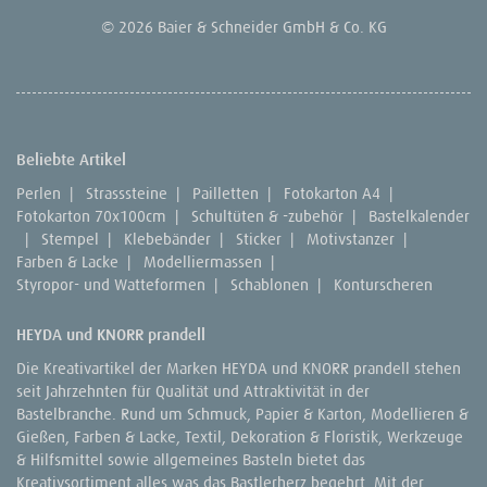
© 2026 Baier & Schneider GmbH & Co. KG
Beliebte Artikel
Perlen
|
Strasssteine
|
Pailletten
|
Fotokarton A4
|
Fotokarton 70x100cm
|
Schultüten & -zubehör
|
Bastelkalender
|
Stempel
|
Klebebänder
|
Sticker
|
Motivstanzer
|
Farben & Lacke
|
Modelliermassen
|
Styropor- und Watteformen
|
Schablonen
|
Konturscheren
HEYDA und KNORR prandell
Die Kreativartikel der Marken HEYDA und KNORR prandell stehen
seit Jahrzehnten für Qualität und Attraktivität in der
Bastelbranche. Rund um Schmuck, Papier & Karton, Modellieren &
Gießen, Farben & Lacke, Textil, Dekoration & Floristik, Werkzeuge
& Hilfsmittel sowie allgemeines Basteln bietet das
Kreativsortiment alles was das Bastlerherz begehrt. Mit der