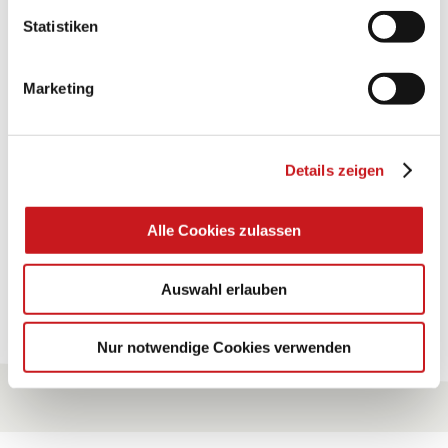
Statistiken
BASTELTIPP:
TEXI-PAP
Marketing
Glänzende Ideen mit wasserfestem Papier. Perfekt zu
bekleben, bemalen, falten... und für viele
Verwendungen.
Details zeigen
Zum Tipp
Alle Cookies zulassen
Auswahl erlauben
Zu allen Tipps
Nur notwendige Cookies verwenden