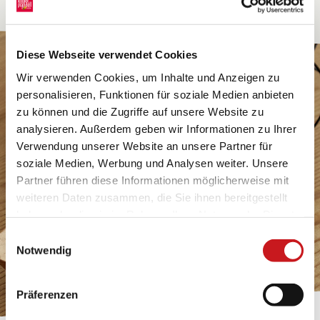
Diese Webseite verwendet Cookies
Wir verwenden Cookies, um Inhalte und Anzeigen zu
personalisieren, Funktionen für soziale Medien anbieten
zu können und die Zugriffe auf unsere Website zu
analysieren. Außerdem geben wir Informationen zu Ihrer
Verwendung unserer Website an unsere Partner für
soziale Medien, Werbung und Analysen weiter. Unsere
Partner führen diese Informationen möglicherweise mit
weiteren Daten zusammen, die Sie ihnen bereitgestellt
haben oder die sie im Rahmen Ihrer Nutzung der Dienste
gesammelt haben. Erfahren Sie in unseren
Einwilligungsauswahl
Datenschutzhinweisen
mehr darüber, wer wir sind, wie
Notwendig
Sie uns kontaktieren können und wie wir
personenbezogene Daten verarbeiten. Hier geht’s zum
Präferenzen
Impressum
.