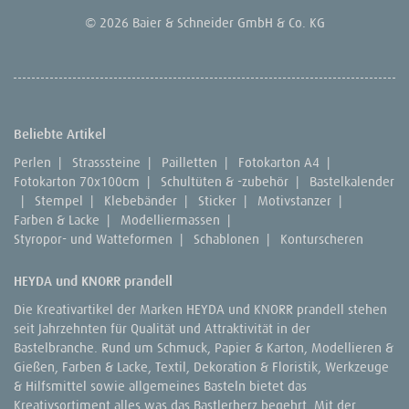
© 2026 Baier & Schneider GmbH & Co. KG
Beliebte Artikel
Perlen
|
Strasssteine
|
Pailletten
|
Fotokarton A4
|
Fotokarton 70x100cm
|
Schultüten & -zubehör
|
Bastelkalender
|
Stempel
|
Klebebänder
|
Sticker
|
Motivstanzer
|
Farben & Lacke
|
Modelliermassen
|
Styropor- und Watteformen
|
Schablonen
|
Konturscheren
HEYDA und KNORR prandell
Die Kreativartikel der Marken HEYDA und KNORR prandell stehen
seit Jahrzehnten für Qualität und Attraktivität in der
Bastelbranche. Rund um Schmuck, Papier & Karton, Modellieren &
Gießen, Farben & Lacke, Textil, Dekoration & Floristik, Werkzeuge
& Hilfsmittel sowie allgemeines Basteln bietet das
Kreativsortiment alles was das Bastlerherz begehrt. Mit der