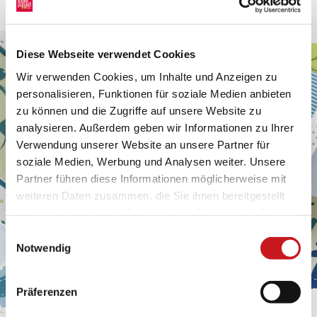
Diese Webseite verwendet Cookies
Wir verwenden Cookies, um Inhalte und Anzeigen zu
personalisieren, Funktionen für soziale Medien anbieten
zu können und die Zugriffe auf unsere Website zu
analysieren. Außerdem geben wir Informationen zu Ihrer
Verwendung unserer Website an unsere Partner für
soziale Medien, Werbung und Analysen weiter. Unsere
Partner führen diese Informationen möglicherweise mit
weiteren Daten zusammen, die Sie ihnen bereitgestellt
haben oder die sie im Rahmen Ihrer Nutzung der Dienste
gesammelt haben. Erfahren Sie in unseren
Einwilligungsauswahl
Datenschutzhinweisen
mehr darüber, wer wir sind, wie
Notwendig
Sie uns kontaktieren können und wie wir
personenbezogene Daten verarbeiten. Hier geht’s zum
Präferenzen
Impressum
.