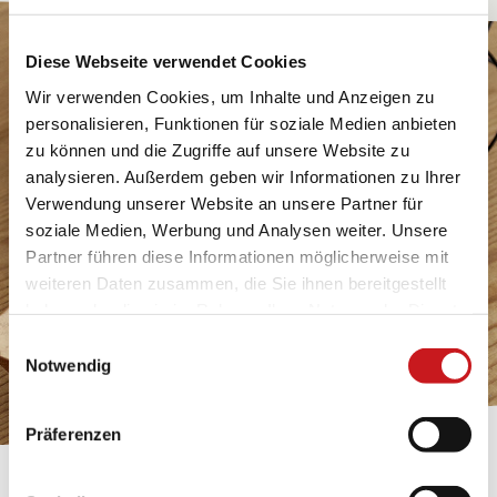
Diese Webseite verwendet Cookies
Wir verwenden Cookies, um Inhalte und Anzeigen zu
personalisieren, Funktionen für soziale Medien anbieten
zu können und die Zugriffe auf unsere Website zu
analysieren. Außerdem geben wir Informationen zu Ihrer
Verwendung unserer Website an unsere Partner für
soziale Medien, Werbung und Analysen weiter. Unsere
Partner führen diese Informationen möglicherweise mit
weiteren Daten zusammen, die Sie ihnen bereitgestellt
haben oder die sie im Rahmen Ihrer Nutzung der Dienste
gesammelt haben. Erfahren Sie in unseren
Einwilligungsauswahl
Datenschutzhinweisen
mehr darüber, wer wir sind, wie
Notwendig
Sie uns kontaktieren können und wie wir
personenbezogene Daten verarbeiten. Hier geht’s zum
Präferenzen
Impressum
.
BASTELTIPP: