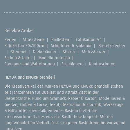
Beliebte Artikel
Perlen
|
Strasssteine
|
Pailletten
|
Fotokarton A4
|
Fotokarton 70x100cm
|
Schultüten & -zubehör
|
Bastelkalender
|
Stempel
|
Klebebänder
|
Sticker
|
Motivstanzer
|
Farben & Lacke
|
Modelliermassen
|
Styropor- und Watteformen
|
Schablonen
|
Konturscheren
HEYDA und KNORR prandell
Die Kreativartikel der Marken HEYDA und KNORR prandell stehen
seit Jahrzehnten für Qualität und Attraktivität in der
Bastelbranche. Rund um Schmuck, Papier & Karton, Modellieren &
Gießen, Farben & Lacke, Textil, Dekoration & Floristik, Werkzeuge
& Hilfsmittel sowie allgemeines Basteln bietet das
Kreativsortiment alles was das Bastlerherz begehrt. Mit der
ungewöhnlichen Vielfalt lässt sich jeder Basteltrend hervorragend
umsetzen.