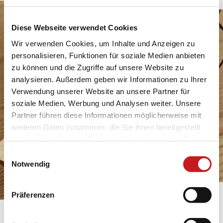
Diese Webseite verwendet Cookies
Wir verwenden Cookies, um Inhalte und Anzeigen zu
personalisieren, Funktionen für soziale Medien anbieten
zu können und die Zugriffe auf unsere Website zu
analysieren. Außerdem geben wir Informationen zu Ihrer
Verwendung unserer Website an unsere Partner für
soziale Medien, Werbung und Analysen weiter. Unsere
Partner führen diese Informationen möglicherweise mit
weiteren Daten zusammen, die Sie ihnen bereitgestellt
haben oder die sie im Rahmen Ihrer Nutzung der Dienste
gesammelt haben. Erfahren Sie in unseren
Einwilligungsauswahl
Datenschutzhinweisen
mehr darüber, wer wir sind, wie
Notwendig
Sie uns kontaktieren können und wie wir
personenbezogene Daten verarbeiten. Hier geht’s zum
Präferenzen
Impressum
.
BASTELTIPP: