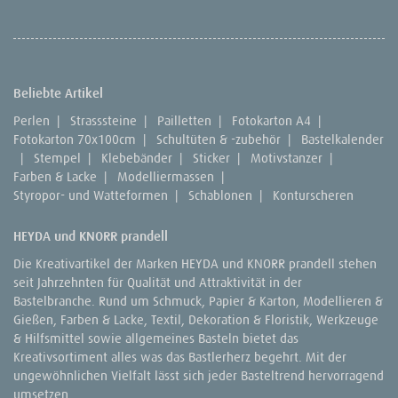
Beliebte Artikel
Perlen
|
Strasssteine
|
Pailletten
|
Fotokarton A4
|
Fotokarton 70x100cm
|
Schultüten & -zubehör
|
Bastelkalender
|
Stempel
|
Klebebänder
|
Sticker
|
Motivstanzer
|
Farben & Lacke
|
Modelliermassen
|
Styropor- und Watteformen
|
Schablonen
|
Konturscheren
HEYDA und KNORR prandell
Die Kreativartikel der Marken HEYDA und KNORR prandell stehen
seit Jahrzehnten für Qualität und Attraktivität in der
Bastelbranche. Rund um Schmuck, Papier & Karton, Modellieren &
Gießen, Farben & Lacke, Textil, Dekoration & Floristik, Werkzeuge
& Hilfsmittel sowie allgemeines Basteln bietet das
Kreativsortiment alles was das Bastlerherz begehrt. Mit der
ungewöhnlichen Vielfalt lässt sich jeder Basteltrend hervorragend
umsetzen.