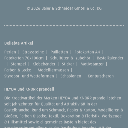
© 2026 Baier & Schneider GmbH & Co. KG
Beliebte Artikel
Perlen
|
Strasssteine
|
Pailletten
|
Fotokarton A4
|
Fotokarton 70x100cm
|
Schultüten & -zubehör
|
Bastelkalender
|
Stempel
|
Klebebänder
|
Sticker
|
Motivstanzer
|
Farben & Lacke
|
Modelliermassen
|
Styropor- und Watteformen
|
Schablonen
|
Konturscheren
HEYDA und KNORR prandell
Die Kreativartikel der Marken HEYDA und KNORR prandell stehen
seit Jahrzehnten für Qualität und Attraktivität in der
Bastelbranche. Rund um Schmuck, Papier & Karton, Modellieren &
Gießen, Farben & Lacke, Textil, Dekoration & Floristik, Werkzeuge
& Hilfsmittel sowie allgemeines Basteln bietet das
Kreativsortiment alles was das Bastlerherz begehrt. Mit der