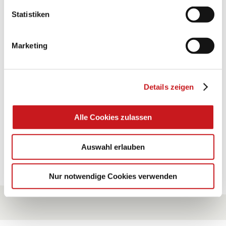
Statistiken
BASTELTIPP:
TEXI-PAP
Marketing
Glänzende Ideen mit wasserfestem Papier. Perfekt zu
bekleben, bemalen, falten... und für viele
Verwendungen.
Details zeigen
Zum Tipp
Alle Cookies zulassen
Auswahl erlauben
Zu allen Tipps
Nur notwendige Cookies verwenden