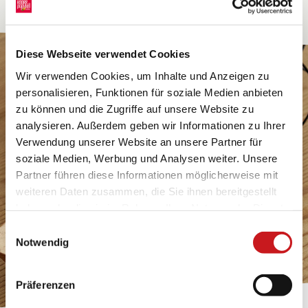
Diese Webseite verwendet Cookies
Wir verwenden Cookies, um Inhalte und Anzeigen zu
personalisieren, Funktionen für soziale Medien anbieten
zu können und die Zugriffe auf unsere Website zu
analysieren. Außerdem geben wir Informationen zu Ihrer
Verwendung unserer Website an unsere Partner für
soziale Medien, Werbung und Analysen weiter. Unsere
Partner führen diese Informationen möglicherweise mit
weiteren Daten zusammen, die Sie ihnen bereitgestellt
haben oder die sie im Rahmen Ihrer Nutzung der Dienste
gesammelt haben. Erfahren Sie in unseren
Einwilligungsauswahl
Datenschutzhinweisen
mehr darüber, wer wir sind, wie
Notwendig
Sie uns kontaktieren können und wie wir
personenbezogene Daten verarbeiten. Hier geht’s zum
Präferenzen
Impressum
.