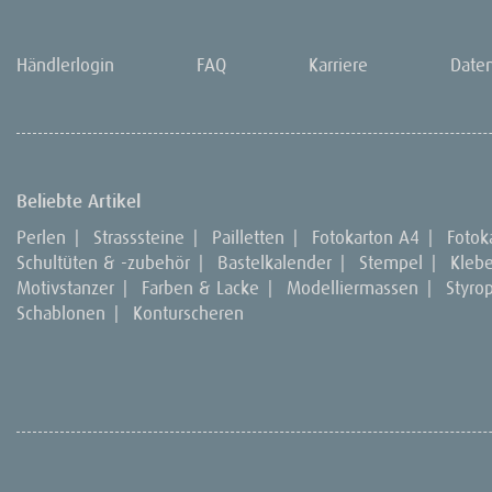
Händlerlogin
FAQ
Karriere
Date
Beliebte Artikel
Perlen
|
Strasssteine
|
Pailletten
|
Fotokarton A4
|
Fotok
Schultüten & -zubehör
|
Bastelkalender
|
Stempel
|
Kleb
Motivstanzer
|
Farben & Lacke
|
Modelliermassen
|
Styro
Schablonen
|
Konturscheren