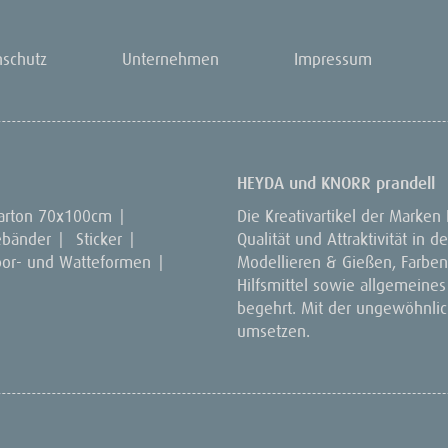
nschutz
Unternehmen
Impressum
HEYDA und KNORR prandell
arton 70x100cm
|
Die Kreativartikel der Marken
ebänder
|
Sticker
|
Qualität und Attraktivität in
por- und Watteformen
|
Modellieren & Gießen, Farben 
Hilfsmittel sowie allgemeines
begehrt. Mit der ungewöhnlich
umsetzen.