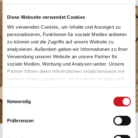
Diese Webseite verwendet Cookies
Wir verwenden Cookies, um Inhalte und Anzeigen zu
personalisieren, Funktionen für soziale Medien anbieten
zu können und die Zugriffe auf unsere Website zu
analysieren. Außerdem geben wir Informationen zu Ihrer
Verwendung unserer Website an unsere Partner für
soziale Medien, Werbung und Analysen weiter. Unsere
Partner führen diese Informationen möglicherweise mit
weiteren Daten zusammen, die Sie ihnen bereitgestellt
haben oder die sie im Rahmen Ihrer Nutzung der Dienste
gesammelt haben. Erfahren Sie in unseren
Einwilligungsauswahl
Datenschutzhinweisen
mehr darüber, wer wir sind, wie
Notwendig
Sie uns kontaktieren können und wie wir
personenbezogene Daten verarbeiten. Hier geht’s zum
Präferenzen
Impressum
.
BASTELTIPP: