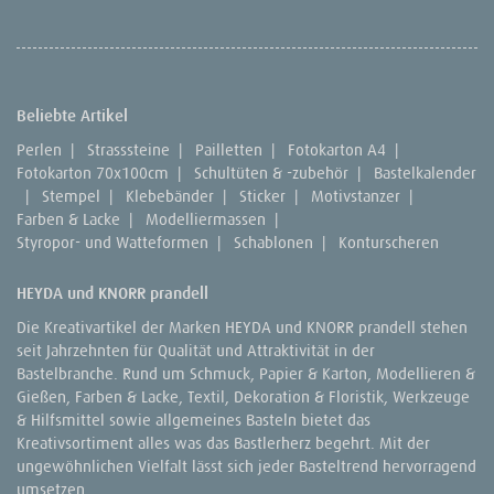
Beliebte Artikel
Perlen
|
Strasssteine
|
Pailletten
|
Fotokarton A4
|
Fotokarton 70x100cm
|
Schultüten & -zubehör
|
Bastelkalender
|
Stempel
|
Klebebänder
|
Sticker
|
Motivstanzer
|
Farben & Lacke
|
Modelliermassen
|
Styropor- und Watteformen
|
Schablonen
|
Konturscheren
HEYDA und KNORR prandell
Die Kreativartikel der Marken HEYDA und KNORR prandell stehen
seit Jahrzehnten für Qualität und Attraktivität in der
Bastelbranche. Rund um Schmuck, Papier & Karton, Modellieren &
Gießen, Farben & Lacke, Textil, Dekoration & Floristik, Werkzeuge
& Hilfsmittel sowie allgemeines Basteln bietet das
Kreativsortiment alles was das Bastlerherz begehrt. Mit der
ungewöhnlichen Vielfalt lässt sich jeder Basteltrend hervorragend
umsetzen.