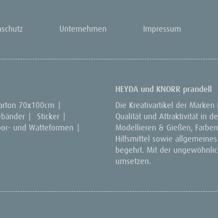
nschutz
Unternehmen
Impressum
HEYDA und KNORR prandell
arton 70x100cm
|
Die Kreativartikel der Marken
ebänder
|
Sticker
|
Qualität und Attraktivität in
por- und Watteformen
|
Modellieren & Gießen, Farben 
Hilfsmittel sowie allgemeines
begehrt. Mit der ungewöhnlich
umsetzen.