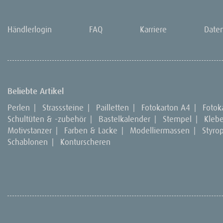
Händlerlogin
FAQ
Karriere
Date
Beliebte Artikel
Perlen
|
Strasssteine
|
Pailletten
|
Fotokarton A4
|
Fotok
Schultüten & -zubehör
|
Bastelkalender
|
Stempel
|
Kleb
Motivstanzer
|
Farben & Lacke
|
Modelliermassen
|
Styro
Schablonen
|
Konturscheren