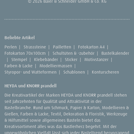
© 2026 Baier & Schneider GmbH & Co. KG
Beliebte Artikel
Perlen
|
Strasssteine
|
Pailletten
|
Fotokarton A4
|
Fotokarton 70x100cm
|
Schultüten & -zubehör
|
Bastelkalender
|
Stempel
|
Klebebänder
|
Sticker
|
Motivstanzer
|
Farben & Lacke
|
Modelliermassen
|
Styropor- und Watteformen
|
Schablonen
|
Konturscheren
HEYDA und KNORR prandell
Die Kreativartikel der Marken HEYDA und KNORR prandell stehen
seit Jahrzehnten für Qualität und Attraktivität in der
Bastelbranche. Rund um Schmuck, Papier & Karton, Modellieren &
Gießen, Farben & Lacke, Textil, Dekoration & Floristik, Werkzeuge
& Hilfsmittel sowie allgemeines Basteln bietet das
Kreativsortiment alles was das Bastlerherz begehrt. Mit der
ungewöhnlichen Vielfalt lässt sich jeder Basteltrend hervorragend