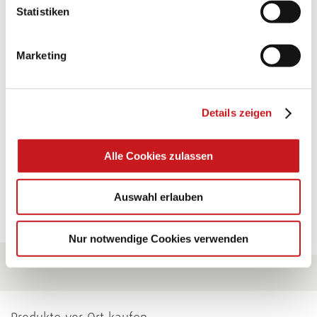
BASTELTIPP:
Statistiken
GLÜCKWUNSCHKARTE
"KINDERWAGEN"
Marketing
Eine Überraschung der besonderten Art und
unübertroffen in der Wirkung. Probieren Sie es aus.
Details zeigen
Zum Tipp
Alle Cookies zulassen
Zu allen Tipps
Auswahl erlauben
Nur notwendige Cookies verwenden