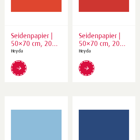
Seidenpapier |
Seidenpapier |
50×70 cm, 20
50×70 cm, 20
g/m², hellrot, 5
g/m², mittelrot,
Heyda
Heyda
Stück
5 Stück