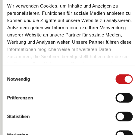
Wir verwenden Cookies, um Inhalte und Anzeigen zu
personalisieren, Funktionen für soziale Medien anbieten zu
können und die Zugriffe auf unsere Website zu analysieren.
Seidenpapier |
Seidenpapier |
Außerdem geben wir Informationen zu Ihrer Verwendung
50×70 cm, 20
50×70 cm, 20
unserer Website an unsere Partner für soziale Medien,
g/m², orange, 5
g/m², hellgrün,
Heyda
Heyda
Werbung und Analysen weiter. Unsere Partner führen diese
Stück
5 Stück
Informationen möglicherweise mit weiteren Daten
zusammen, die Sie ihnen bereitgestellt haben oder die sie
im Rahmen Ihrer Nutzung der Dienste gesammelt
haben. Erfahren Sie in unseren
Datenschutzhinweisen
Einwilligungsauswahl
mehr darüber, wer wir sind, wie Sie uns kontaktieren
Notwendig
können und wie wir personenbezogene Daten verarbeiten.
Hier geht’s zum
Impressum
.
Präferenzen
Statistiken
Marketing