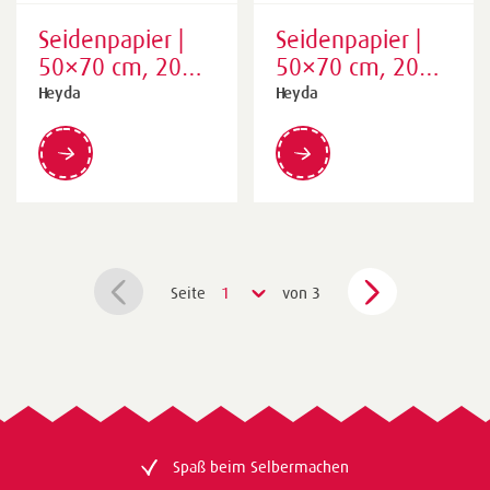
Seidenpapier |
Seidenpapier |
50×70 cm, 20
50×70 cm, 20
g/m², violett, 5
g/m²,
Heyda
Heyda
Stück
mittelbraun, 5
Stück
Seite
1
von 3
Spaß beim Selbermachen