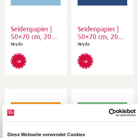
Seidenpapier |
Seidenpapier |
50×70 cm, 20
50×70 cm, 20
g/m², hellblau, 5
g/m²,
Heyda
Heyda
Stück
dunkelblau, 5
Stück
Diese Webseite verwendet Cookies