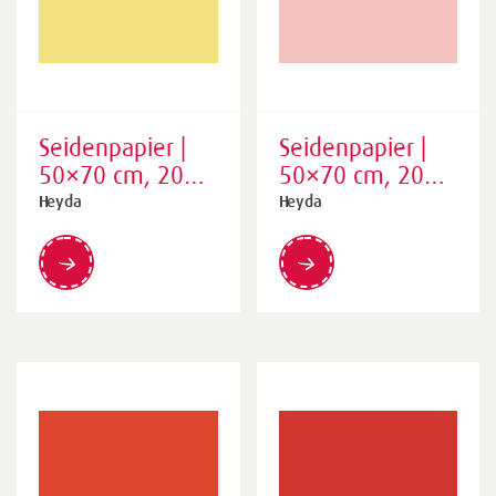
Seidenpapier |
Seidenpapier |
50×70 cm, 20
50×70 cm, 20
g/m², gelb, 5
g/m², rosa, 5
Heyda
Heyda
Stück
Stück